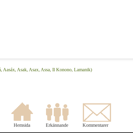
á, Aasáx, Asak, Asax, Assa, Il Konono, Lamanik)
Hemsida
Erkännande
Kommentarer