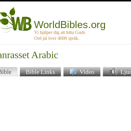
WorldBibles.org
Vi hjälper dig att hitta Guds
Ord på över 4000 språk.
nrasset Arabic
Bible
Bible Links
Video
Lju